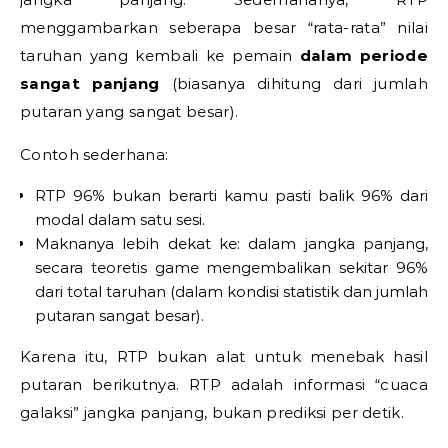
menggambarkan seberapa besar “rata-rata” nilai
taruhan yang kembali ke pemain
dalam periode
sangat panjang
(biasanya dihitung dari jumlah
putaran yang sangat besar).
Contoh sederhana:
RTP 96% bukan berarti kamu pasti balik 96% dari
modal dalam satu sesi.
Maknanya lebih dekat ke: dalam jangka panjang,
secara teoretis game mengembalikan sekitar 96%
dari total taruhan (dalam kondisi statistik dan jumlah
putaran sangat besar).
Karena itu, RTP bukan alat untuk menebak hasil
putaran berikutnya. RTP adalah informasi “cuaca
galaksi” jangka panjang, bukan prediksi per detik.