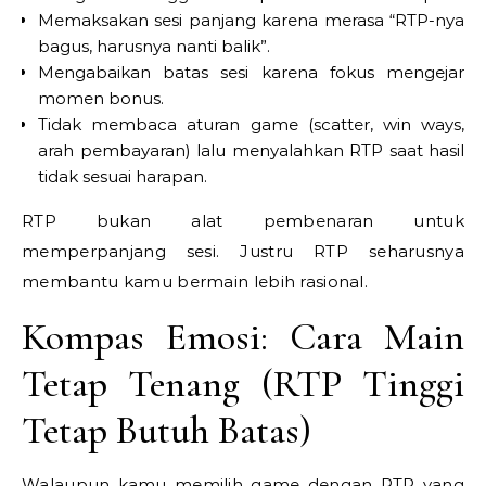
Memaksakan sesi panjang karena merasa “RTP-nya
bagus, harusnya nanti balik”.
Mengabaikan batas sesi karena fokus mengejar
momen bonus.
Tidak membaca aturan game (scatter, win ways,
arah pembayaran) lalu menyalahkan RTP saat hasil
tidak sesuai harapan.
RTP bukan alat pembenaran untuk
memperpanjang sesi. Justru RTP seharusnya
membantu kamu bermain lebih rasional.
Kompas Emosi: Cara Main
Tetap Tenang (RTP Tinggi
Tetap Butuh Batas)
Walaupun kamu memilih game dengan RTP yang