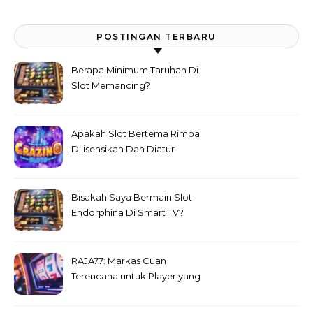
POSTINGAN TERBARU
Berapa Minimum Taruhan Di
Slot Memancing?
Apakah Slot Bertema Rimba
Dilisensikan Dan Diatur
Secara Resmi?
Bisakah Saya Bermain Slot
Endorphina Di Smart TV?
RAJA77: Markas Cuan
Terencana untuk Player yang
Suka Main Pakai Logika