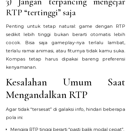
3) Jangan terpancing mengejar
RTP “tertinggi” saja
Penting untuk tetap natural: game dengan RTP
sedikit lebih tinggi bukan berarti otomatis lebih
cocok. Bisa saja gameplay-nya terlalu lambat,
terlalu ramai animasi, atau fiturnya tidak kamu suka.
Kompas tetap harus dipakai bareng preferensi
kenyamanan.
Kesalahan Umum Saat
Mengandalkan RTP
Agar tidak “tersesat” di galaksi info, hindari beberapa
pola ini:
Mengira RTP tinggi berarti “pasti balik modal cepat”.