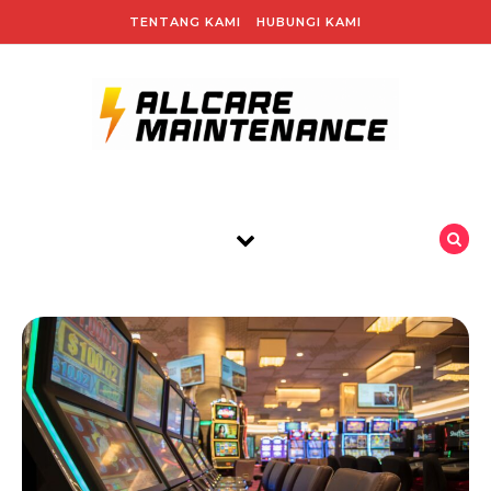
Skip to content
TENTANG KAMI
HUBUNGI KAMI