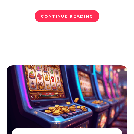
CONTINUE READING