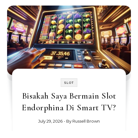
SLOT
Bisakah Saya Bermain Slot
Endorphina Di Smart TV?
July 29, 2026
- By
Russell Brown