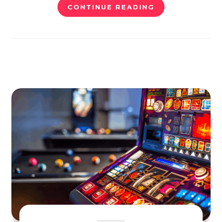
CONTINUE READING