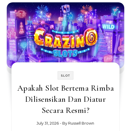
SLOT
Apakah Slot Bertema Rimba
Dilisensikan Dan Diatur
Secara Resmi?
July 31, 2026
- By
Russell Brown