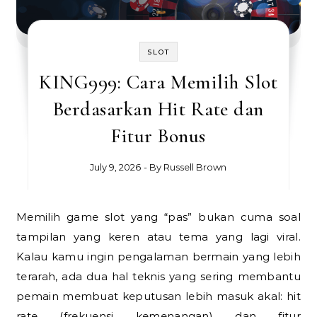
SLOT
KING999: Cara Memilih Slot
Berdasarkan Hit Rate dan
Fitur Bonus
July 9, 2026
- By
Russell Brown
Memilih game slot yang “pas” bukan cuma soal
tampilan yang keren atau tema yang lagi viral.
Kalau kamu ingin pengalaman bermain yang lebih
terarah, ada dua hal teknis yang sering membantu
pemain membuat keputusan lebih masuk akal: hit
rate (frekuensi kemenangan) dan fitur