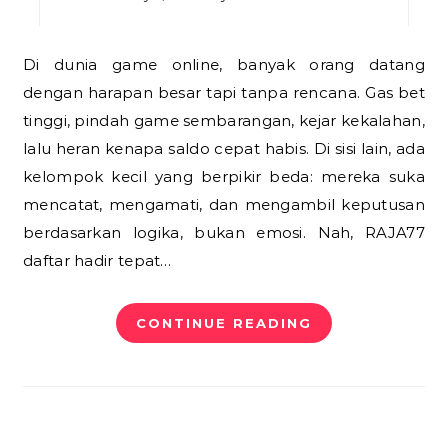
Di dunia game online, banyak orang datang
dengan harapan besar tapi tanpa rencana. Gas bet
tinggi, pindah game sembarangan, kejar kekalahan,
lalu heran kenapa saldo cepat habis. Di sisi lain, ada
kelompok kecil yang berpikir beda: mereka suka
mencatat, mengamati, dan mengambil keputusan
berdasarkan logika, bukan emosi. Nah, RAJA77
daftar hadir tepat…
CONTINUE READING